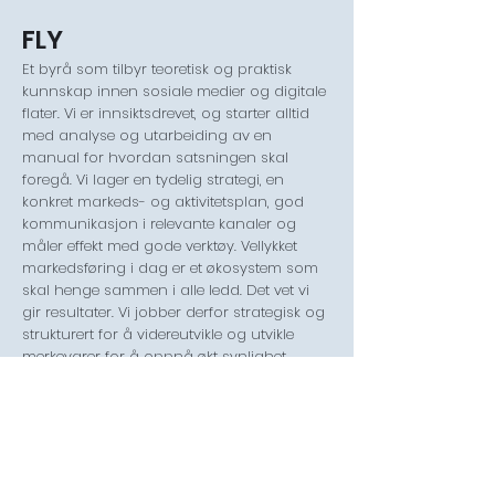
FLY
Et byrå som tilbyr teoretisk og praktisk
kunnskap innen sosiale medier og digitale
flater. Vi er innsiktsdrevet, og starter alltid
med analyse og utarbeiding av en
manual for hvordan satsningen skal
foregå. Vi lager en tydelig strategi, en
konkret markeds- og aktivitetsplan, god
kommunikasjon i relevante kanaler og
måler effekt med gode verktøy. Vellykket
markedsføring i dag er et økosystem som
skal henge sammen i alle ledd. Det vet vi
gir resultater. Vi jobber derfor strategisk og
strukturert for å videreutvikle og utvikle
merkevarer for å oppnå økt synlighet,
posisjon og konkurransefortrinn blant sin
målgruppe.
Leveransen kan inneholde strategi,
rådgivning, konseptutvikling, foredrag, kurs
eller workshoper, innhold