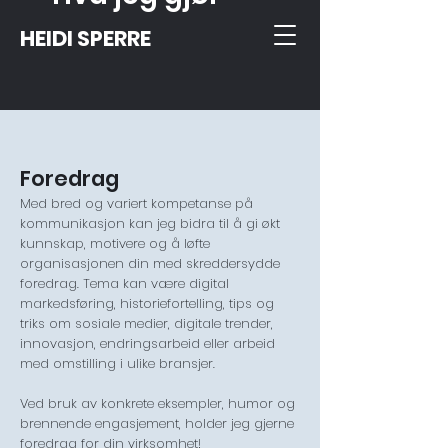
HEIDI SPERRE
Foredrag
Med bred og variert kompetanse på
kommunikasjon kan jeg bidra til å gi økt
kunnskap, motivere og å løfte
organisasjonen din med skreddersydde
foredrag. Tema kan være digital
markedsføring, historiefortelling, tips og
triks om sosiale medier, digitale trender,
innovasjon, endringsarbeid eller arbeid
med omstilling i ulike bransjer.
Ved bruk av konkrete eksempler, humor og
brennende engasjement,
holder jeg gjerne
foredrag for din virksomhet!